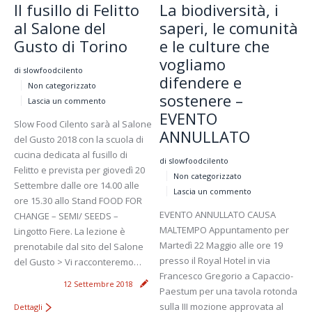
Il fusillo di Felitto
La biodiversità, i
al Salone del
saperi, le comunità
Gusto di Torino
e le culture che
vogliamo
di slowfoodcilento
difendere e
Non categorizzato
sostenere –
Lascia un commento
EVENTO
Slow Food Cilento sarà al Salone
ANNULLATO
del Gusto 2018 con la scuola di
cucina dedicata al fusillo di
di slowfoodcilento
Felitto e prevista per giovedì 20
Non categorizzato
Settembre dalle ore 14.00 alle
Lascia un commento
ore 15.30 allo Stand FOOD FOR
EVENTO ANNULLATO CAUSA
CHANGE – SEMI/ SEEDS –
MALTEMPO Appuntamento per
Lingotto Fiere. La lezione è
Martedì 22 Maggio alle ore 19
prenotabile dal sito del Salone
presso il Royal Hotel in via
del Gusto > Vi racconteremo…
Francesco Gregorio a Capaccio-
12 Settembre 2018
Paestum per una tavola rotonda
sulla III mozione approvata al
Dettagli