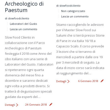
Archeologico di
di slowfoodcilento
Paestum
Non categorizzato
Lascia un commento
di slowfoodcilento
Laboratori del Gusto
Stiamo raccogliendo le adesioni
Lascia un commento
per il Master Slow Food sui
Salumi che si terrà presso Storie
Slow Food Cilento in
di Pane in via Italia 16/18 a
collaborazione con il Parco
Capaccio Scalo. Il corso prevede
Archeologico di Paestum
3 lezioni che si terranno di
festeggia il 2018 come Anno del
mercoledì a partire dalle ore 19
cibo italiano con una serie di
per 3 mercoledì di seguito. La
Laboratori del Gusto. I laboratori
data di inizio corso sarà indicata
si ripeteranno ogni quarta
al raggiungimento del…
domenica del mese fino a
dicembre e saranno dedicati
6 Gennaio 2018
Dettagli
ogni volta a prodotti diversi. Si
tratterà di degustazioni speciali
guidate da esperti del…
24 Gennaio 2018
Dettagli