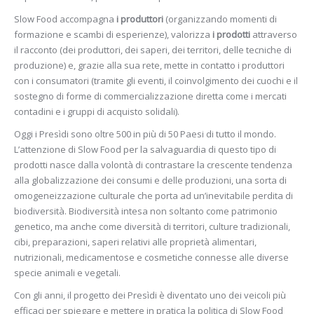
Slow Food accompagna
i produttori
(organizzando momenti di
formazione e scambi di esperienze), valorizza
i prodotti
attraverso
il racconto (dei produttori, dei saperi, dei territori, delle tecniche di
produzione) e, grazie alla sua rete, mette in contatto i produttori
con i consumatori (tramite gli eventi, il coinvolgimento dei cuochi e il
sostegno di forme di commercializzazione diretta come i mercati
contadini e i gruppi di acquisto solidali).
Oggi i Presìdi sono oltre 500 in più di 50 Paesi di tutto il mondo.
L’attenzione di Slow Food per la salvaguardia di questo tipo di
prodotti nasce dalla volontà di contrastare la crescente tendenza
alla globalizzazione dei consumi e delle produzioni, una sorta di
omogeneizzazione culturale che porta ad un’inevitabile perdita di
biodiversità. Biodiversità intesa non soltanto come patrimonio
genetico, ma anche come diversità di territori, culture tradizionali,
cibi, preparazioni, saperi relativi alle proprietà alimentari,
nutrizionali, medicamentose e cosmetiche connesse alle diverse
specie animali e vegetali.
Con gli anni, il progetto dei Presìdi è diventato uno dei veicoli più
efficaci per spiegare e mettere in pratica la politica di Slow Food