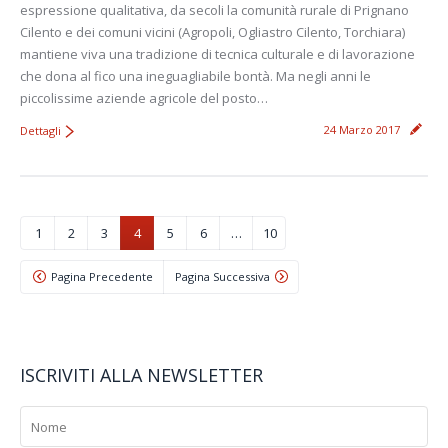
espressione qualitativa, da secoli la comunità rurale di Prignano
Cilento e dei comuni vicini (Agropoli, Ogliastro Cilento, Torchiara)
mantiene viva una tradizione di tecnica culturale e di lavorazione
che dona al fico una ineguagliabile bontà. Ma negli anni le
piccolissime aziende agricole del posto…
24 Marzo 2017
Dettagli
1
2
3
4
5
6
…
10
Pagina Precedente
Pagina Successiva
ISCRIVITI ALLA NEWSLETTER