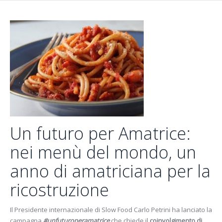
Un futuro per Amatrice:
nei menù del mondo, un
anno di amatriciana per la
ricostruzione
Il Presidente internazionale di Slow Food Carlo Petrini ha lanciato la
campagna
#unfuturoperamatrice
che chiede il
coinvolgimento di