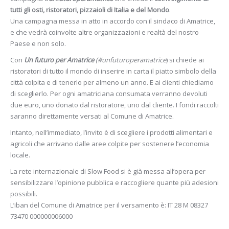
tutti gli osti, ristoratori, pizzaioli di Italia e del Mondo
.
Una campagna messa in atto in accordo con il sindaco di Amatrice,
e che vedrà coinvolte altre organizzazioni e realtà del nostro
Paese e non solo.
Con
Un
futuro per Amatrice
(#unfuturoperamatrice
) si chiede ai
ristoratori di tutto il mondo di inserire in carta il piatto simbolo della
città colpita e di tenerlo per almeno un anno. E ai clienti chiediamo
di sceglierlo. Per ogni amatriciana consumata verranno devoluti
due euro, uno donato dal ristoratore, uno dal cliente. I fondi raccolti
saranno direttamente versati al Comune di Amatrice.
Intanto, nell’immediato, l’invito è di scegliere i prodotti alimentari e
agricoli che arrivano dalle aree colpite per sostenere l’economia
locale.
La rete internazionale di Slow Food si è già messa all’opera per
sensibilizzare l’opinione pubblica e raccogliere quante più adesioni
possibili.
L’iban del Comune di Amatrice per il versamento è: IT 28 M 08327
73470 000000006000