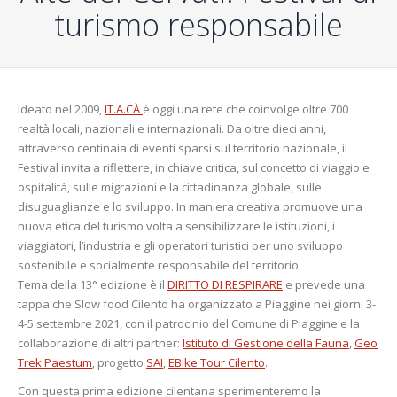
turismo responsabile
Ideato nel 2009,
IT.A.CÀ
è oggi una rete che coinvolge oltre 700
realtà locali, nazionali e internazionali. Da oltre dieci anni,
attraverso centinaia di eventi sparsi sul territorio nazionale, il
Festival invita a riflettere, in chiave critica, sul concetto di viaggio e
ospitalità, sulle migrazioni e la cittadinanza globale, sulle
disuguaglianze e lo sviluppo. In maniera creativa promuove una
nuova etica del turismo volta a sensibilizzare le istituzioni, i
viaggiatori, l’industria e gli operatori turistici per uno sviluppo
sostenibile e socialmente responsabile del territorio.
Tema della 13° edizione è il
DIRITTO DI RESPIRARE
e prevede una
tappa che Slow food Cilento ha organizzato a Piaggine nei giorni 3-
4-5 settembre 2021, con il patrocinio del Comune di Piaggine e la
collaborazione di altri partner:
Istituto di Gestione della Fauna
,
Geo
Trek Paestum
, progetto
SAI
,
EBike Tour Cilento
.
Con questa prima edizione cilentana sperimenteremo la