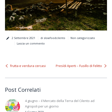
2 Settembre 2021
di slowfoodcilento
Non categorizzato
Lascia un commento
frutta e verdura cercasi
Presídi Aperti – Fusillo di Felitto
Post Correlati
4 giugno – il Mercato della Terra del Cilento ad
Agropoli per un giorno
1 Giugno 2023