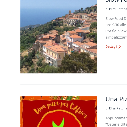
di Elisa Pettina
Slow Food Da
ore 9.30 alle
Presìdi Slow
simpatizzant
Dettagli
Una Piz
di Elisa Pettina
Appuntamento
“Osterie d’It