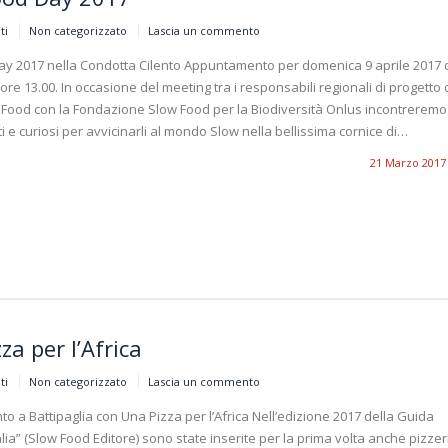
ti
Non categorizzato
Lascia un commento
y 2017 nella Condotta Cilento Appuntamento per domenica 9 aprile 2017 
 ore 13.00. In occasione del meeting tra i responsabili regionali di progetto 
 Food con la Fondazione Slow Food per la Biodiversità Onlus incontreremo
i e curiosi per avvicinarli al mondo Slow nella bellissima cornice di…
21 Marzo 2017
za per l’Africa
ti
Non categorizzato
Lascia un commento
 a Battipaglia con Una Pizza per l’Africa Nell’edizione 2017 della Guida
alia” (Slow Food Editore) sono state inserite per la prima volta anche pizzer