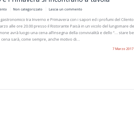
lento
Non categorizzato
Lascia un commento
gastronomico tra Inverno e Primavera con i sapori ed i profumi del Cilento
rzo alle ore 20.00 presso il Ristorante Paisà in un vicolo del lungomare de
none avrà luogo una cena all’insegna della convivialità e dello “… stare b
La cena sarà, come sempre, anche motivo di…
7 Marzo 2017