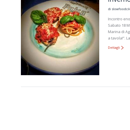
di slowfoodci
Incontro eno
Sabato 18 Ma
Marina di Ag
a tavola!”. 
Dettagli